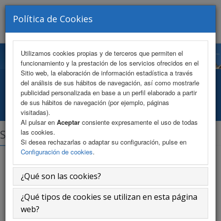
VISITANTE Nº 179732
Política de Cookies
Toggle
navigat
Utilizamos cookies propias y de terceros que permiten el
funcionamiento y la prestación de los servicios ofrecidos en el
Sitio web, la elaboración de información estadística a través
del análisis de sus hábitos de navegación, así como mostrarle
Secretaría Técnica
publicidad personalizada en base a un perfil elaborado a partir
de sus hábitos de navegación (por ejemplo, páginas
Inicio
Información
Secretaría Técnica
visitadas).
Al pulsar en
Aceptar
consiente expresamente el uso de todas
Secretaría Técnica
las cookies.
Si desea rechazarlas o adaptar su configuración, pulse en
Configuración de cookies
.
¿Qué son las cookies?
Puede hacernos llegar cualquier consulta enviandonos un
¿Qué tipos de cookies se utilizan en esta página
correo electronico a
info@fase20.com
o rellenando
web?
nuestro
formulario de contacto
.