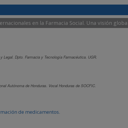
ternacionales en la Farmacia Social. Una visión global
l y Legal. Dpto. Farmacia y Tecnología Farmacéutica. UGR.
cional Autónoma de Honduras. Vocal Honduras de SOCFIC.
formación de medicamentos.