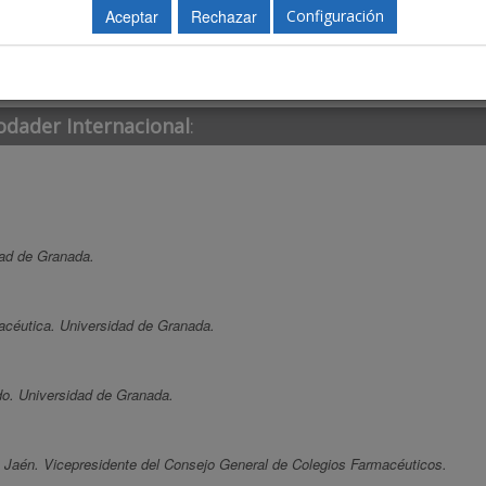
Configuración
odader Internacional
:
dad de Granada.
acéutica. Universidad de Granada.
o. Universidad de Granada.
e Jaén. Vicepresidente del Consejo General de Colegios Farmacéuticos.