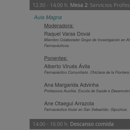
12.30 - 14.00 h.
Mesa 2
: Servicios Profe
Aula Magna
Moderadora:
Raquel Varas Doval
Miembro Colaborador Grupo de Investigación en A
Farmacéuticos.
Ponentes:
Alberto Virués Ávila
Farmacéutico Comunitario. Chiclana de la Frontera
Ana Margarida Advinha
Professora Auxiliar, Escola de Saúde e Desenvolv
Ane Otaegui Arrazola
Farmacéutica titular en San Sebastián, Gipuzkoa.
14.00 - 16.00 h.
Descanso comida
: