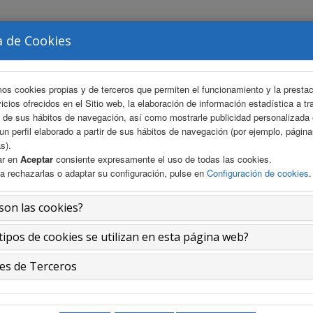
a de Cookies
ÉS
ÁREA CIENTÍFICA
INSCRIPCIONES
ALOJAMIE
mos cookies propias y de terceros que permiten el funcionamiento y la presta
vicios ofrecidos en el Sitio web, la elaboración de información estadística a tr
s de sus hábitos de navegación, así como mostrarle publicidad personalizada
un perfil elaborado a partir de sus hábitos de navegación (por ejemplo, págin
s).
ar en
Aceptar
consiente expresamente el uso de todas las cookies.
a rechazarlas o adaptar su configuración, pulse en
Configuración de cookies
.
son las cookies?
tipos de cookies se utilizan en esta página web?
es de Terceros