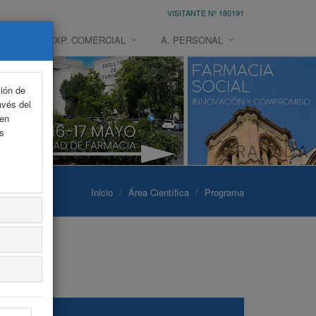
VISITANTE Nº 180191
NTO
EXP. COMERCIAL
A. PERSONAL
ción de
avés del
 en
as
Inicio
Área Científica
Programa