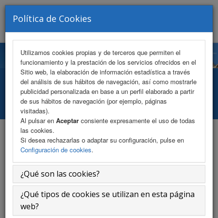
VISITANTE Nº 179854
Política de Cookies
Toggle
navigat
Utilizamos cookies propias y de terceros que permiten el
funcionamiento y la prestación de los servicios ofrecidos en el
Sitio web, la elaboración de información estadística a través
del análisis de sus hábitos de navegación, así como mostrarle
Programa
publicidad personalizada en base a un perfil elaborado a partir
de sus hábitos de navegación (por ejemplo, páginas
Inicio
Área Científica
Programa
visitadas).
Al pulsar en
Aceptar
consiente expresamente el uso de todas
las cookies.
Si desea rechazarlas o adaptar su configuración, pulse en
Programa
Configuración de cookies
.
¿Qué son las cookies?
Viernes 16 de mayo
¿Qué tipos de cookies se utilizan en esta página
8.30 - 9.00 h.
Recepción de asistentes
:
web?